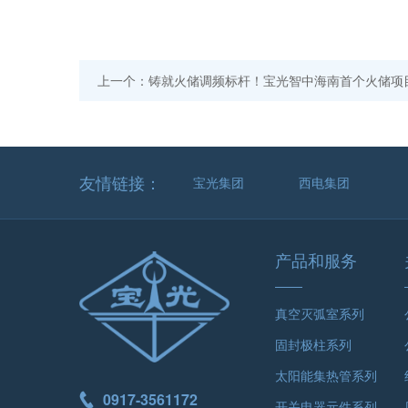
上一个：铸就火储调频标杆！宝光智中海南首个火储项
友情链接：
宝光集团
西电集团
产品和服务
真空灭弧室系列
固封极柱系列
太阳能集热管系列
0917-3561172
开关电器元件系列