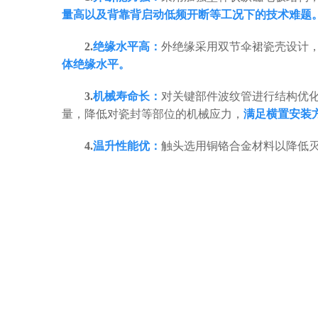
量高以及背靠背启动低频开断等工况下的技术难题
2.
绝缘水平高：
外绝缘采用双节伞裙瓷壳设计
体绝缘水平。
3
.
机械寿命长：
对关键部件波纹管进行结构优
量，降低对瓷封等部位的机械应力，
满足横置安装
4
.
温升性能优：
触头选用铜铬合金材料以降低