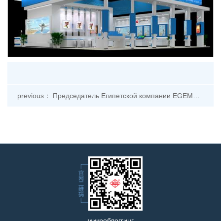
previous： Председатель Египетской компании EGEMAC посетил Баогуанг
микроблоггинг