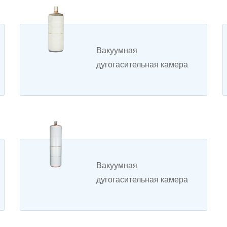
Вакуумная
дугогасительная камера
для реклоузера
Вакуумная
дугогасительная камера
для контактора