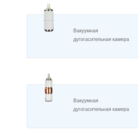
Вакуумная
дугогасительная камера
для вакуумного
выключателя
Вакуумная
дугогасительная камера
длявыключателя
нагрузки