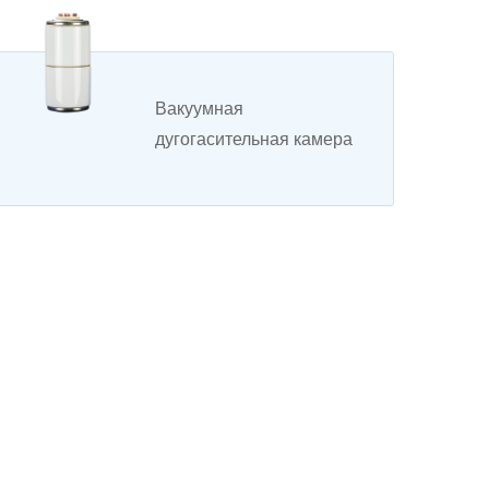
Вакуумная
дугогасительная камера
для шкафа