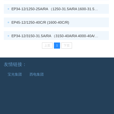
EP34-12/1250-25A/RA （1250-31.5A/RA 1600-31.5A/...
EP45-12/1250-40C/R (1600-40C/R)
EP34-12/3150-31.5A/RA （3150-40A/RA 4000-40A/RA...
上页
1
下页
EP45-12/1250-40D/RA (1600-40D/RA)
友情链接：
EP34-12/4000-50A/RA (5000-50A/RA)
宝光集团
西电集团
EP45-12/2000-31.5D/RA (2000-40D/RA 2000-25D/RA)...
EP34-12/1250-25AT/R (1205-31.5AT/R)
EP45-12/2500-25D/RA (2500-31.5D/RA 2500-40D/RA)...