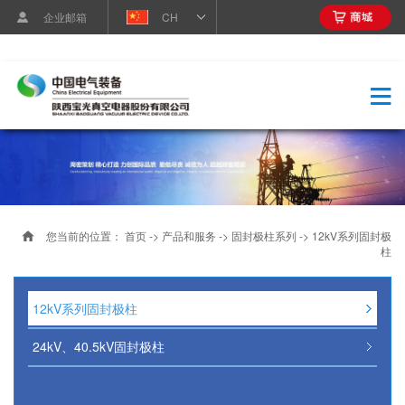
企业邮箱
CH
您当前的位置：
首页
->
产品和服务
->
固封极柱系列
->
12kV系列固封极
柱
12kV系列固封极柱
24kV、40.5kV固封极柱